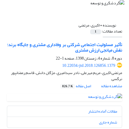
نویسنده =
اکبری، مرتضی
تعداد مقالات:
1
تأثیر مسئولیت اجتماعی شرکتی بر وفاداری مشتری و جایگاه برند:
نقش میانجی ارزش مشتری
دوره 8، شماره 4، زمستان 1398، صفحه
1-22
10.22034/jtd.2018.126856.1379
مرتضی اکبری، مریم مهرعلی، نادر سیدامیری، مژگان دانش، قاسم رمضانپور
نرگسی
مشاهده مقاله
اصل مقاله
826.7 K
مقالات آماده انتشار
شماره جاری