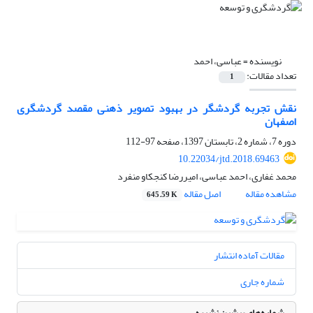
نویسنده =
عباسی، احمد
تعداد مقالات:
1
نقش تجربه گردشگر در بهبود تصویر ذهنی مقصد گردشگری
اصفهان
دوره 7، شماره 2، تابستان 1397، صفحه
97-112
10.22034/jtd.2018.69463
محمد غفاری، احمد عباسی، امیررضا کنجکاو منفرد
مشاهده مقاله
اصل مقاله
645.59 K
مقالات آماده انتشار
شماره جاری
شماره‌های پیشین نشریه