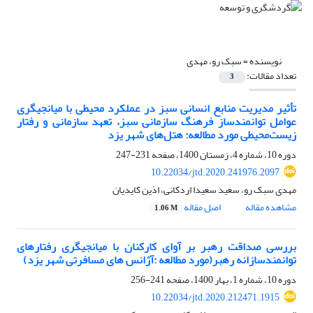
نویسنده =
سبک رو، مهدی
تعداد مقالات:
3
تأثیر مدیریت منابع انسانی سبز در عملکرد محیطی با میانجیگری
عوامل توانمندساز فرهنگ سازمانی سبز، تعهد سازمانی و رفتار
زیست‌‌محیطی مورد مطالعه: هتل‌های شهر یزد
دوره 10، شماره 4، زمستان 1400، صفحه
231-247
10.22034/jtd.2020.241976.2097
مهدی سبک رو، سعید سعیدا اردکانی، اذین کایدیان
مشاهده مقاله
اصل مقاله
1.06 M
بررسی صداقت رهبر بر آوای کارکنان با میانجیگری رفتارهای
توانمندسازانه رهبر(مورد مطالعه :آژانس های مسافرتی شهر یزد)
دوره 10، شماره 1، بهار 1400، صفحه
241-256
10.22034/jtd.2020.212471.1915