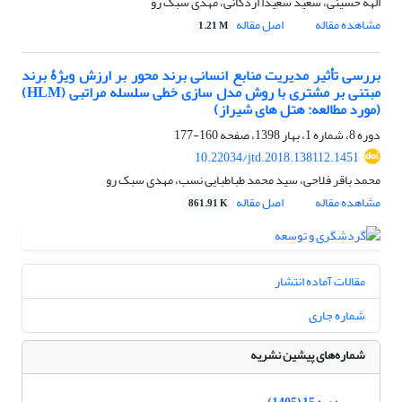
الهه حسینی، سعید سعیدا اردکانی، مهدی سبک رو
مشاهده مقاله
اصل مقاله
1.21 M
بررسی تأثیر مدیریت منابع انسانی برند محور بر ارزش ویژۀ برند
مبتنی بر مشتری با روش مدل سازی خطی سلسله مراتبی (HLM)
(مورد مطالعه: هتل های شیراز)
دوره 8، شماره 1، بهار 1398، صفحه
160-177
10.22034/jtd.2018.138112.1451
محمد باقر فلاحی، سید محمد طباطبایی نسب، مهدی سبک رو
مشاهده مقاله
اصل مقاله
861.91 K
مقالات آماده انتشار
شماره جاری
شماره‌های پیشین نشریه
دوره 15 (1405)