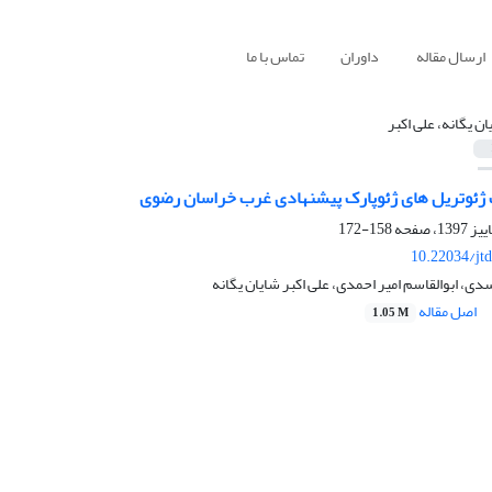
ارسال مقاله
داوران
تماس با ما
ان یگانه، علی اکبر
اب ژئوتریل های ژئوپارک پیشنهادی غرب خراسان رضوی
158-172
10.22034/jt
دی، ابوالقاسم امیر احمدی، علی اکبر شایان یگانه
اصل مقاله
1.05 M