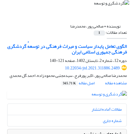
نویسنده =
صالحی پور، محمدرضا
تعداد مقالات:
1
الگوی تعامل پایدار سیاست و میراث فرهنگی در توسعهٔ گردشگری
فرهنگی جمهوری اسلامی ایران
دوره 12، شماره 2، تابستان 1402، صفحه
121-140
10.22034/jtd.2021.311886.2489
محمدرضا صالحی پور، اکبر پورفرج، سیدمجتبی محمودزاده، احمد گل محمدی
مشاهده مقاله
اصل مقاله
565.71 K
مقالات آماده انتشار
شماره جاری
شماره‌های پیشین نشریه