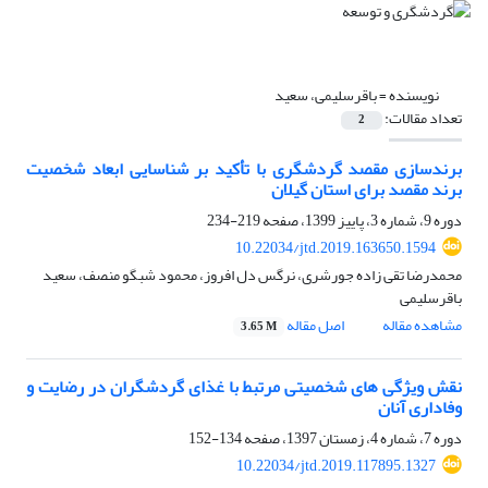
نویسنده =
باقرسلیمی، سعید
تعداد مقالات:
2
برندسازی مقصد گردشگری با تأکید بر شناسایی ابعاد شخصیت
برند مقصد برای استان گیلان
دوره 9، شماره 3، پاییز 1399، صفحه
219-234
10.22034/jtd.2019.163650.1594
محمدرضا تقی زاده جورشری، نرگس دل افروز، محمود شبگو منصف، سعید
باقرسلیمی
مشاهده مقاله
اصل مقاله
3.65 M
نقش ویژگی های شخصیتی مرتبط با غذای گردشگران در رضایت و
وفاداری آنان
دوره 7، شماره 4، زمستان 1397، صفحه
134-152
10.22034/jtd.2019.117895.1327