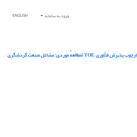
ورود به سامانه
ENGLISH
بررسی تأثیر عوامل مؤثر در پذیرش فنّاوری کلان‌داده در صنعت گردشگری با استفاده از چهارچوب پذیرش فنّاوری TOE (مطالعهٔ موردی: مشاغل صنعت گردشگری