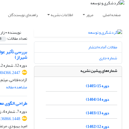
صفحه اصلی
مرور
اطلاعات نشریه
راهنمای نویسندگان
نویسنده =
زار
تعداد مقالات:
3
مقالات آماده انتشار
شیراز)
شماره جاری
دوره 12، شماره 2، تابستان 1402، صفحه
شماره‌های پیشین نشریه
.304366.2447
آزاده فلاحی، میثم
دوره 15 (1405)
مشاهده مقاله
دوره 14 (1404)
طراحی الگوی مع
دوره 7، شماره 4، زمستان 1397، صفحه
دوره 13 (1403)
.136866.1448
امید بهبودی، مرتض
دوره 12 (1402)