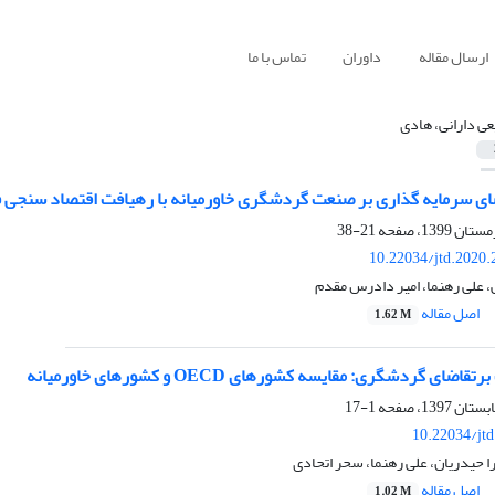
ارسال مقاله
داوران
تماس با ما
عی دارانی، هادی
ای سرمایه گذاری بر صنعت گردشگری خاورمیانه با رهیافت اقتصاد سنجی 
21-38
10.22034/jtd.2020
، علی رهنما، امیر دادرس مقدم
اصل مقاله
1.62 M
ای گردشگری: مقایسه کشورهای OECD و کشورهای خاورمیانه
1-17
10.22034/jt
 حیدریان، علی رهنما، سحر اتحادی
اصل مقاله
1.02 M