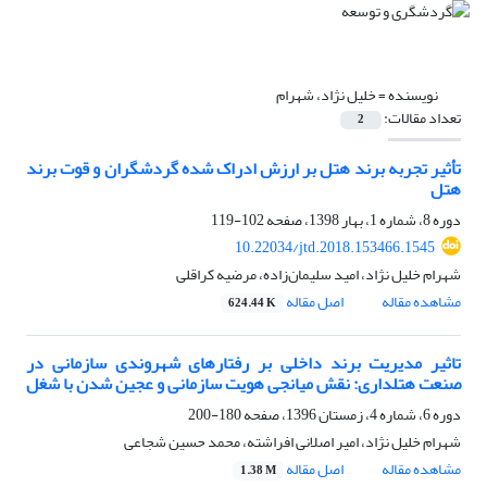
نویسنده =
خلیل نژاد، شهرام
تعداد مقالات:
2
تأثیر تجربه برند هتل بر ارزش ادراک شده گردشگران و قوت برند
هتل
دوره 8، شماره 1، بهار 1398، صفحه
102-119
10.22034/jtd.2018.153466.1545
شهرام خلیل نژاد، امید سلیمان‌زاده، مرضیه کراقلی
مشاهده مقاله
اصل مقاله
624.44 K
تاثیر مدیریت برند داخلی بر رفتارهای شهروندی سازمانی در
صنعت هتلداری: نقش میانجی هویت سازمانی و عجین شدن با شغل
دوره 6، شماره 4، زمستان 1396، صفحه
180-200
شهرام خلیل نژاد، امیر اصلانی افراشته، محمد حسین شجاعی
مشاهده مقاله
اصل مقاله
1.38 M