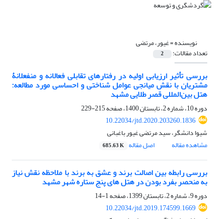
نویسنده =
غیور، مرتضی
تعداد مقالات:
2
بررسی تأثیر ارزیابی اولیه در رفتارهای تقابلی فعالانه و منفعلانۀ
مشتریان با نقش میانجی عوامل شناختی و احساسی مورد مطالعه:
هتل بین‌المللی قصر طلایی مشهد
دوره 10، شماره 2، تابستان 1400، صفحه
215-229
10.22034/jtd.2020.203260.1836
شیوا دانشگر، سید مرتضی غیور باغبانی
مشاهده مقاله
اصل مقاله
685.63 K
بررسی رابطه بین اصالت برند و عشق به برند با ملاحظه نقش نیاز
به منحصر بفرد بودن در هتل های پنج ستاره شهر مشهد
دوره 9، شماره 2، تابستان 1399، صفحه
1-14
10.22034/jtd.2019.174599.1669