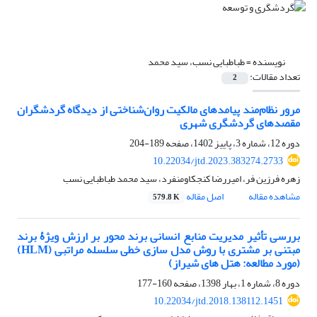
نویسنده =
طباطبایی نسب، سید محمد
تعداد مقالات:
2
مرور نظام‌مند پیامدهای مالکیت روان‌شناختی از دیدگاه گردشگران
مقصدهای گردشگری شهری
دوره 12، شماره 3، پاییز 1402، صفحه
189-204
10.22034/jtd.2023.383274.2733
زهره فرزین فر، امیررضا کنجکاومنفرد، سید محمد طباطبایی نسب
مشاهده مقاله
اصل مقاله
579.8 K
بررسی تأثیر مدیریت منابع انسانی برند محور بر ارزش ویژۀ برند
مبتنی بر مشتری با روش مدل سازی خطی سلسله مراتبی (HLM)
(مورد مطالعه: هتل های شیراز)
دوره 8، شماره 1، بهار 1398، صفحه
160-177
10.22034/jtd.2018.138112.1451