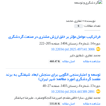
نویسنده =
غفاری، محمد
تعداد مقالات:
6
فراترکیب عوامل مؤثر بر خلق ارزش مشتری در صنعت گردشگری
دوره 14، شماره 4، زمستان 1404، صفحه
205-222
10.22034/jtd.2025.497141.3006
محمد غفاری، شقایق دلیر
مشاهده مقاله
اصل مقاله
460.47 K
توسعه و اعتبارسنجی الگویی برای سنجش ابعاد شیفتگی به برند
مقصد گردشگری (مورد مطالعه: شهر تهران)
دوره 13، شماره 4، زمستان 1403، صفحه
27-40
10.22034/jtd.2024.441389.2891
محمد غفاری، سارا خالقی مقدم، امیررضا کنجکاومنفرد، علیرضا جهانفکر
مشاهده مقاله
اصل مقاله
535.81 K