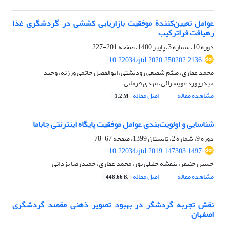
عوامل تعیین‌کنندة موفقیت بازاریابی کششی در گردشگری غذا
رهیافت فراترکیب
دوره 10، شماره 3، پاییز 1400، صفحه
201-227
10.22034/jtd.2020.250202.2136
محمد غفاری، میثم شفیعی رودپشتی، ابوالفضل حاتمی ورزنه، وحید
حیدرپوردعویسرائی، مهدی فرمانی
مشاهده مقاله
اصل مقاله
1.2 M
شناسایی و اولویت‌بندی عوامل موفقیت پایگاه اینترنتی جاباما
دوره 9، شماره 2، تابستان 1399، صفحه
67-78
10.22034/jtd.2019.147303.1497
حسین خنیفر، بنفشه خلیلی پور، محمد غفاری، حمیدرضا یزدانی
مشاهده مقاله
اصل مقاله
448.66 K
نقش تجربه گردشگر در بهبود تصویر ذهنی مقصد گردشگری
اصفهان