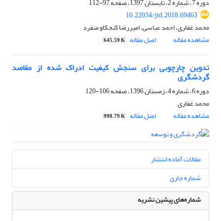
دوره 7، شماره 2، تابستان 1397، صفحه
97-112
10.22034/jtd.2018.69463
محمد غفاری، احمد عباسی، امیررضا کنجکاو منفرد
مشاهده مقاله
اصل مقاله
645.59 K
تدوین چارچوبی برای سنجش کیفیت ادراک شده از مقاصد
گردشگری
دوره 6، شماره 4، زمستان 1396، صفحه
106-120
محمد غفاری
مشاهده مقاله
اصل مقاله
998.79 K
مقالات آماده انتشار
شماره جاری
شماره‌های پیشین نشریه