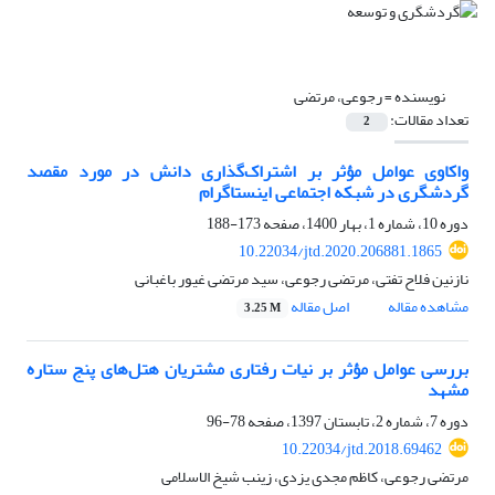
نویسنده =
رجوعی، مرتضی
تعداد مقالات:
2
واکاوی عوامل مؤثر بر اشتراک‌گذاری دانش در مورد مقصد
گردشگری در شبکه اجتماعی اینستاگرام
دوره 10، شماره 1، بهار 1400، صفحه
173-188
10.22034/jtd.2020.206881.1865
نازنین فلاح تفتی، مرتضی رجوعی، سید مرتضی غیور باغبانی
مشاهده مقاله
اصل مقاله
3.25 M
بررسی عوامل مؤثر بر نیات رفتاری مشتریان هتل‌های پنج ستاره
مشهد
دوره 7، شماره 2، تابستان 1397، صفحه
78-96
10.22034/jtd.2018.69462
مرتضی رجوعی، کاظم مجدی یزدی، زینب شیخ الاسلامی