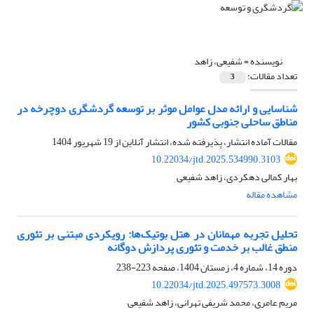
نویسنده =
شفیعی، زاهد
تعداد مقالات:
3
شناسایی و ارائه مدل عوامل موثر بر توسعه گردشگری دوچرخه در
مناطق ساحلی جنوبی کشور
مقالات آماده انتشار، پذیرفته شده، انتشار آنلاین از
19 شهریور 1404
10.22034/jtd.2025.534990.3103
بهار کمالی دهکردی، زاهد شفیعی
مشاهده مقاله
تحلیل تجربه مهمانان در هتل بوتیک‌ها: رویکردی مبتنی بر تئوری
منطق غالب بر خدمت و تئوری پردازش دوگانه
دوره 14، شماره 4، زمستان 1404، صفحه
223-238
10.22034/jtd.2025.497573.3008
مریم عامری، محمد شریفی تهرانی، زاهد شفیعی