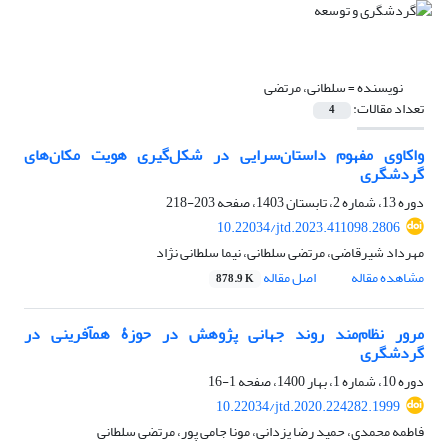
نویسنده =
سلطانی، مرتضی
تعداد مقالات:
4
واکاوی مفهوم داستان‌سرایی در شکل‌گیری هویت مکان‌های
گردشگری
دوره 13، شماره 2، تابستان 1403، صفحه
203-218
10.22034/jtd.2023.411098.2806
مهرداد شیرقاضی، مرتضی سلطانی، نیما سلطانی نژاد
مشاهده مقاله
اصل مقاله
878.9 K
مرور نظام‌مند روند جهانی پژوهش در حوزۀ هم‏آفرینی در
گردشگری
دوره 10، شماره 1، بهار 1400، صفحه
1-16
10.22034/jtd.2020.224282.1999
فاطمه محمدی، حمید رضا یزدانی، مونا جامی پور، مرتضی سلطانی