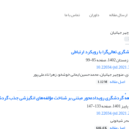
ارسال مقاله
داوران
تماس با ما
چهر جهانیان
شگری تعالی‌گرا با رویکرد ارتباطی
85-99
10.22034/jtd.2021
 منوچهر جهانیان، محمدحسین ایمانی خوشخو، زهرا نادعلی پور
اصل مقاله
1.12 M
وسعهٔ گردشگری رویدادمحور مبتنی بر شناخت مؤلفه‌‏های انگیزشی جذب گرد
133-147
10.22034/jtd.2021
سحر شیخونی
اصل مقاله
646.4 K