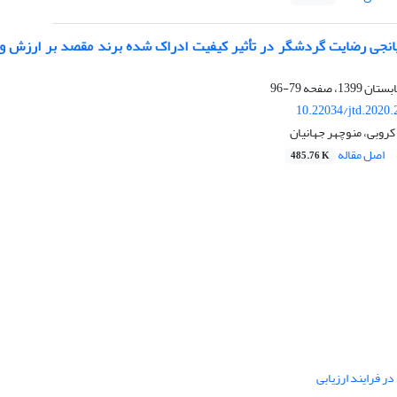
نجی رضایت گردشگر در تأثیر کیفیت ادراک شده برند مقصد بر ارزش وی
79-96
10.22034/jtd.2020
کروبی، منوچهر جهانیان
اصل مقاله
485.76 K
ر فرایند ارزیابی