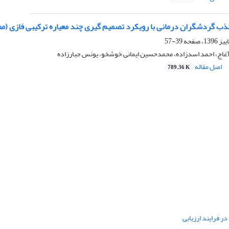
جذب گردشگران درمانی با رویکرد تصمیم گیری چند معیاره ترکیبی فازی (مط
39-57
زآغاج، احمد اسدزاده، محمدحسین ایمانی خوشخو، یونس جبارزاده
اصل مقاله
789.36 K
ر فرایند ارزیابی