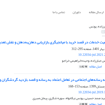
ارسال مقاله
داوران
تماس با ما
رزاده، یونس
یت‌ خدمات در قصد‌ خرید با میانجیگری بازاریابی دهان‌به‌دهان و نقش تع
295-312
10.22034/jtd.2021
س جبارزاده، وحیده ابراهیمی خراجو
اصل مقاله
1.02 M
به رسانه‌های اجتماعی در تعامل اعتماد به رسانه و قصد بازدید گردشگرا
153-168
10.22034/jtd.2019
ید صمد حسینی، یونس نیکخواه، سوره شکری، پیمان صبری
اصل مقاله
2.98 M