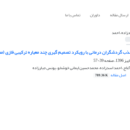
ارسال مقاله
داوران
تماس با ما
زاده، احمد
جذب گردشگران درمانی با رویکرد تصمیم گیری چند معیاره ترکیبی فازی (مط
39-57
زآغاج، احمد اسدزاده، محمدحسین ایمانی خوشخو، یونس جبارزاده
اصل مقاله
789.36 K