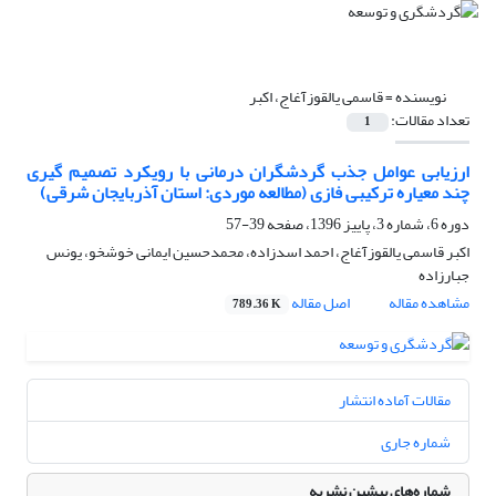
نویسنده =
قاسمی یالقوزآغاج، اکبر
تعداد مقالات:
1
ارزیابی عوامل جذب گردشگران درمانی با رویکرد تصمیم گیری
چند معیاره ترکیبی فازی (مطالعه موردی: استان آذربایجان شرقی)
دوره 6، شماره 3، پاییز 1396، صفحه
39-57
اکبر قاسمی یالقوزآغاج، احمد اسدزاده، محمدحسین ایمانی خوشخو، یونس
جبارزاده
مشاهده مقاله
اصل مقاله
789.36 K
مقالات آماده انتشار
شماره جاری
شماره‌های پیشین نشریه