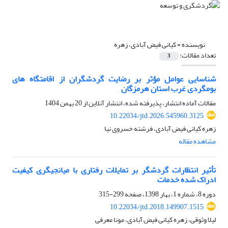
نویسنده =
کیانی فیض آبادی، زهره
تعداد مقالات:
3
شناسایی عوامل مؤثر بر رضایت گردشگران از اقامتگاه های
بومگردی غرب استان هرمزگان
مقالات آماده انتشار، پذیرفته شده، انتشار آنلاین از
20 بهمن 1404
10.22034/jtd.2026.545960.3125
زهره کیانی فیض آبادی، فرشته خسروی نیا
مشاهده مقاله
تأثیر انتظارات گردشگر بر تمایلات رفتاری با میانجیگری کیفیت
ادراک شده خدمات
دوره 8، شماره 1، بهار 1398، صفحه
299-315
10.22034/jtd.2018.149907.1515
لیلا وثوقی، زهره کیانی فیض آبادی، مونا معرفی