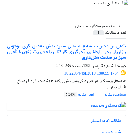
نویسنده =
رستگار، عباسعلی
تعداد مقالات:
1
تأملی بر مدیریت منابع انسانی سبز: نقش تعدیل گری نوجویی
بازاریابی در رابطۀ بین درگیری کارکنان با مدیریت زنجیرۀ تأمین
سبز در صنعت هتل‌داری
دوره 9، شماره 3، پاییز 1399، صفحه
235-248
10.22034/jtd.2019.188059.1754
عباسعلی رستگار، مرتضی ملکی مین باش رزگاه، هوشمند باقری قره بلاغ،
اقبال جباری
مشاهده مقاله
اصل مقاله
5.24 M
مقالات آماده انتشار
شماره جاری