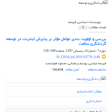
نویسنده =
عباسی، فهیمه
تعداد مقالات:
1
بررسی و اولویت بندی عوامل مؤثر بر پذیرش اینترنت در توسعه
گردشگری سلامت
دوره 7، شماره 4، زمستان 1397، صفحه
100-118
10.22034/jtd.2019.93778.1148
فهیمه عباسی، یوسف رمضانی، محمود هوشمند
مشاهده مقاله
اصل مقاله
716.05 K
مقالات آماده انتشار
شماره جاری
شماره‌های پیشین نشریه