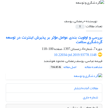
نویسنده =
رمضانی، یوسف
تعداد مقالات:
1
بررسی و اولویت بندی عوامل مؤثر بر پذیرش اینترنت در توسعه
گردشگری سلامت
دوره 7، شماره 4، زمستان 1397، صفحه
100-118
10.22034/jtd.2019.93778.1148
فهیمه عباسی، یوسف رمضانی، محمود هوشمند
مشاهده مقاله
اصل مقاله
716.05 K
مقالات آماده انتشار
شماره جاری
شماره‌های پیشین نشریه