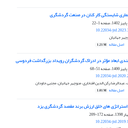
عماری شایستگی کار کنان در صنعت گردشگری
1-22
10.22034/jtd.2023
وچهر جهانیان
اصل مقاله
1.21 M
‌بندی ابعاد مؤثر در ادراک گردشگران رویداد بزرگداشت فردوسی
51-68
10.22034/jtd.2020
عبدالرضا رکن الدین افتخاری، منوچهر جهانیان، مجتبی جاودان
اصل مقاله
1.01 M
استراتژی های خلق ارزش برند مقصد گردشگری یزد
172-209
10.22034/jtd.2019