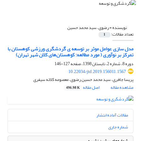
نویسنده =
رضوی، سید محمد حسین
تعداد مقالات:
1
مدل سازی عوامل موثر بر توسعه ی گردشگری ورزشی کوهستان با
تمرکز بر نوآوری ( مورد مطالعه: کوهستان‌های کلان شهر تهران)
دوره 8، شماره 2، تابستان 1398، صفحه
127-146
10.22034/jtd.2019.156011.1567
پریسا جافری، سید محمد حسین رضوی، معصومه کلاته سیفری
مشاهده مقاله
اصل مقاله
496.98 K
مقالات آماده انتشار
شماره جاری
شماره‌های پیشین نشریه