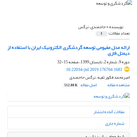
نویسنده =
حاجمندی، نرگس
تعداد مقالات:
1
ارائه مدل مفهومی توسعه گردشگری الکترونیک ایران با استفاده از
دیمتل فازی
دوره 9، شماره 2، تابستان 1399، صفحه
15-32
10.22034/jtd.2019.176704.1681
امیرمحمد فکور ثقیه، نرگس حاجمندی
مشاهده مقاله
اصل مقاله
512.88 K
مقالات آماده انتشار
شماره جاری
شماره‌های پیشین نشریه