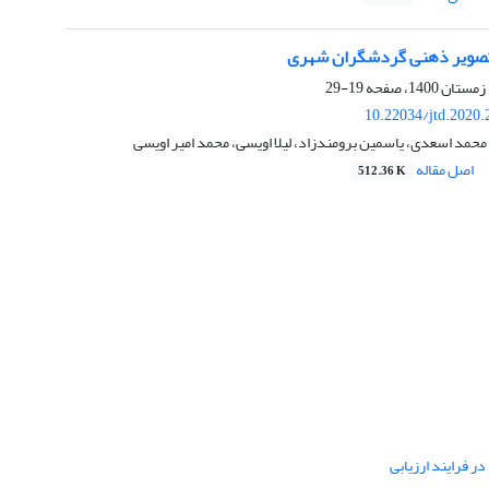
تصویر ذهنی گردشگران شهری
19-29
10.22034/jtd.2020
محمد اسعدی، یاسمین برومندزاد، لیلا اویسی، محمد امیر اویسی
اصل مقاله
512.36 K
ر فرایند ارزیابی