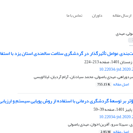
ارسال مقاله
داوران
تماس با ما
ولی، مهدی
یت‌بندی عوامل تأثیرگذار در گردشگری سلامت سالمندی استان یزد با استفا
213-224
10.22034/jtd.2020
راهی، مهدی باصولی، محمد سیادتان، آرام آردیان، لیلا اویسی
اصل مقاله
755.15 K
ثر بر توسعۀ گردشگری درمانی با استفاده از روش پویایی سیستم و ارزیا
39-59
10.22034/jtd.2020
، سهیلا سرو، آفرین اخوان، مهدی باصولی
اصل مقاله
2.95 M