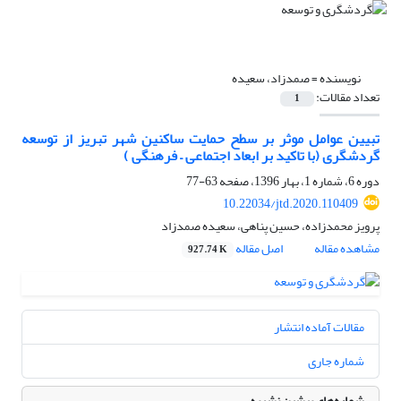
نویسنده =
صمدزاد، سعیده
تعداد مقالات:
1
تبیین عوامل موثر بر سطح حمایت ساکنین شهر تبریز از توسعه
گردشگری (با تاکید بر ابعاد اجتماعی – فرهنگی )
دوره 6، شماره 1، بهار 1396، صفحه
63-77
10.22034/jtd.2020.110409
پرویز محمدزاده، حسین پناهی، سعیده صمدزاد
مشاهده مقاله
اصل مقاله
927.74 K
مقالات آماده انتشار
شماره جاری
شماره‌های پیشین نشریه