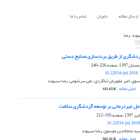
ارسال مقاله
داوران
تماس با ما
وند، رضا
دشگری از طریق برندسازی صنایع دستی
226-240
10.22034/jtd.2018
سوی، امیر غفوریان شاگردی، علی سرشومی، رضا سبهوند
اصل مقاله
411.63 K
امل غیردرمانی بر توسعه گردشگری سلامت
195-212
10.22034/jtd.201
سید نجم الدین موسوی، رضا سبهوند
اصل مقاله
562.41 K