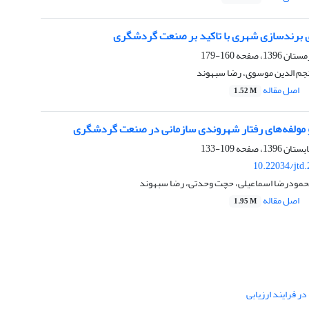
ی برندسازی شهری با تاکید بر صنعت گردشگری
160-179
نجم الدین موسوی، رضا سبهوند
اصل مقاله
1.52 M
و مولفه‌های رفتار شهروندی سازمانی در صنعت گردشگری
109-133
10.22034/jtd
محمودرضا اسماعیلی، حچت وحدتی، رضا سبهوند
اصل مقاله
1.95 M
ر فرایند ارزیابی