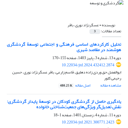
نویسنده =
عسگرنژاد نوری، باقر
تعداد مقالات:
3
تحلیل کارکردهای اساسی فرهنگی و اجتماعی توسعۀ گردشگری
هوشمند در مقاصد شهری
دوره 13، شماره 3، پاییز 1403، صفحه
155-170
10.22034/jtd.2024.432412.2874
ابوالفضل حق وردی زاده دهلیق، قاسم زارعی، باقر عسگرنژاد نوری، حسین
رحیمی کلور
مشاهده مقاله
اصل مقاله
480.25 K
یادگیری حاصل از گردشگری کودکان در توسعۀ پایدار گردشگری:
نقش تعدیل‌گر ویژگی‌های جمعیت‌شناختی خانواده
دوره 11، شماره 4، زمستان 1401، صفحه
1-18
10.22034/jtd.2021.300771.2423