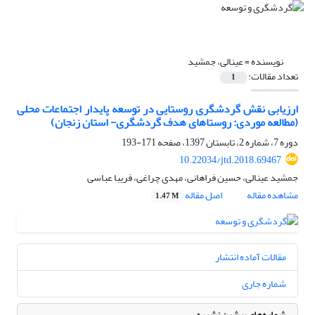
نویسنده =
عینالی، جمشید
تعداد مقالات:
1
ارزیابی نقش گردشگری روستایی در توسعه پایدار اجتماعات محلی
(مطالعه موردی: روستاهای هدف گردشگری- استان زنجان)
دوره 7، شماره 2، تابستان 1397، صفحه
171-193
10.22034/jtd.2018.69467
جمشید عینالی، حسین فراهانی، مهدی چراغی، فریبا عباسی
مشاهده مقاله
اصل مقاله
1.47 M
مقالات آماده انتشار
شماره جاری
شماره‌های پیشین نشریه