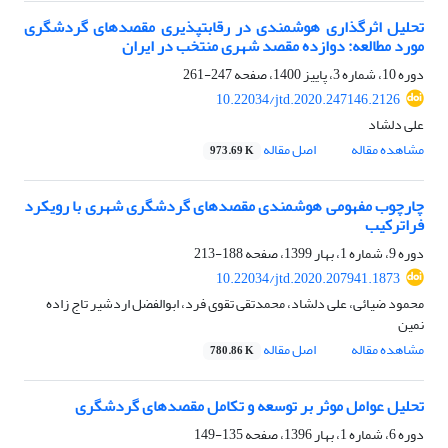
تحلیل اثرگذاری هوشمندی در رقابت‏پذیری مقصدهای گردشگری
مورد مطالعه: دوازده مقصد شهری منتخب در ایران
دوره 10، شماره 3، پاییز 1400، صفحه
247-261
10.22034/jtd.2020.247146.2126
علی دلشاد
مشاهده مقاله
اصل مقاله
973.69 K
چارچوب مفهومی هوشمندی مقصدهای گردشگری شهری با رویکرد
فراترکیب
دوره 9، شماره 1، بهار 1399، صفحه
188-213
10.22034/jtd.2020.207941.1873
محمود ضیائی، علی دلشاد، محمدتقی تقوی فرد، ابوالفضل اردشیر تاج زاده
نمین
مشاهده مقاله
اصل مقاله
780.86 K
تحلیل عوامل موثر بر توسعه و تکامل مقصدهای گردشگری
دوره 6، شماره 1، بهار 1396، صفحه
135-149