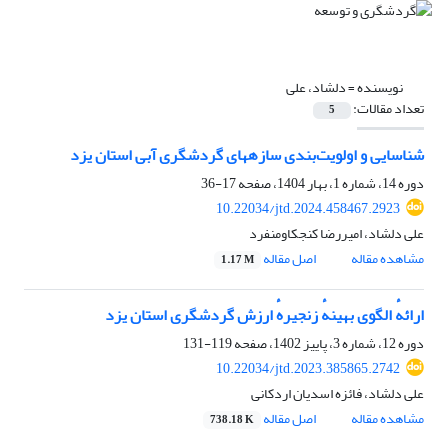
نویسنده =
دلشاد، علی
تعداد مقالات:
5
شناسایی و اولویت‌بندی سازه‏های گردشگری آبی استان یزد
دوره 14، شماره 1، بهار 1404، صفحه
17-36
10.22034/jtd.2024.458467.2923
علی دلشاد، امیررضا کنجکاومنفرد
مشاهده مقاله
اصل مقاله
1.17 M
ارائهٔ الگوی بهینهٔ زنجیرهٔ ارزش گردشگری استان یزد
دوره 12، شماره 3، پاییز 1402، صفحه
119-131
10.22034/jtd.2023.385865.2742
علی دلشاد، فائزه اسدیان اردکانی
مشاهده مقاله
اصل مقاله
738.18 K