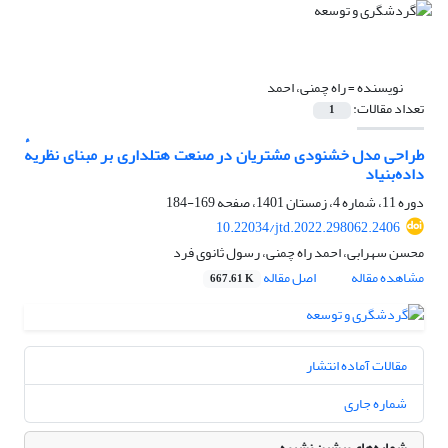
نویسنده =
راه چمنی، احمد
تعداد مقالات:
1
طراحی مدل خشنودی مشتریان در صنعت هتلداری بر مبنای نظریهٔ
داده‌بنیاد
دوره 11، شماره 4، زمستان 1401، صفحه
169-184
10.22034/jtd.2022.298062.2406
محسن سهرابی، احمد راه چمنی، رسول ثانوی فرد
مشاهده مقاله
اصل مقاله
667.61 K
مقالات آماده انتشار
شماره جاری
شماره‌های پیشین نشریه