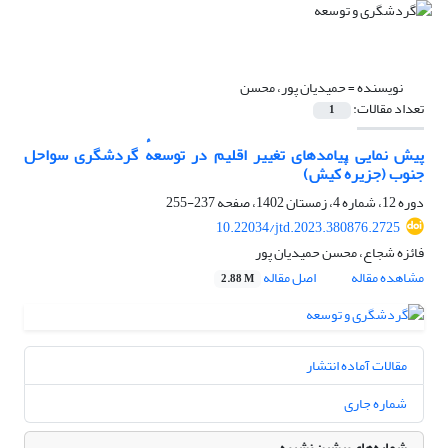
نویسنده =
حمیدیان پور، محسن
تعداد مقالات:
1
پیش نمایی پیامدهای تغییر اقلیم در توسعهٔ گردشگری سواحل
جنوب (جزیرهٔ کیش)
دوره 12، شماره 4، زمستان 1402، صفحه
237-255
10.22034/jtd.2023.380876.2725
فائزه شجاع، محسن حمیدیان پور
مشاهده مقاله
اصل مقاله
2.88 M
مقالات آماده انتشار
شماره جاری
شماره‌های پیشین نشریه