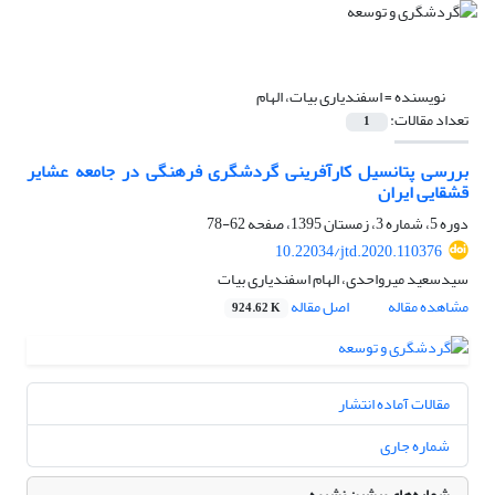
نویسنده =
اسفندیاری بیات، الهام
تعداد مقالات:
1
بررسی پتانسیل کارآفرینی گردشگری فرهنگی در جامعه عشایر
قشقایی ایران
دوره 5، شماره 3، زمستان 1395، صفحه
62-78
10.22034/jtd.2020.110376
سیدسعید میرواحدی، الهام اسفندیاری بیات
مشاهده مقاله
اصل مقاله
924.62 K
مقالات آماده انتشار
شماره جاری
شماره‌های پیشین نشریه