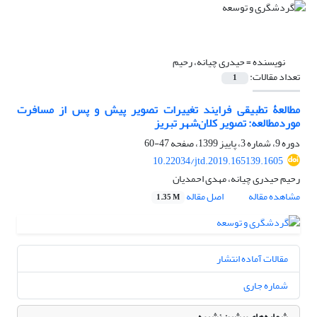
نویسنده =
حیدری چیانه، رحیم
تعداد مقالات:
1
مطالعۀ تطبیقی فرایند تغییرات تصویر پیش و پس از مسافرت
موردمطالعه: تصویر کلان‌شهر تبریز
دوره 9، شماره 3، پاییز 1399، صفحه
47-60
10.22034/jtd.2019.165139.1605
رحیم حیدری چیانه، مهدی احمدیان
مشاهده مقاله
اصل مقاله
1.35 M
مقالات آماده انتشار
شماره جاری
شماره‌های پیشین نشریه