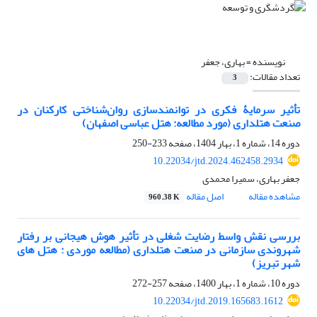
نویسنده =
بهاری، جعفر
تعداد مقالات:
3
تأثیر سرمایۀ فکری در توانمندسازی روان‌شناختی کارکنان در
صنعت هتلداری (مورد مطالعه: هتل عباسی اصفهان)
دوره 14، شماره 1، بهار 1404، صفحه
233-250
10.22034/jtd.2024.462458.2934
جعفر بهاری، سمیرا محمدی
مشاهده مقاله
اصل مقاله
960.38 K
بررسی نقش واسط رضایت شغلی در تأثیر هوش هیجانی بر رفتار
شهروندی سازمانی در صنعت هتلداری (مطالعه موردی : هتل های
شهر تبریز)
دوره 10، شماره 1، بهار 1400، صفحه
257-272
10.22034/jtd.2019.165683.1612