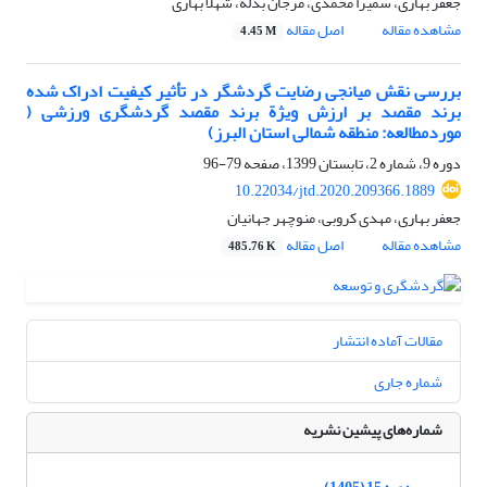
جعفر بهاری، سمیرا محمدی، مرجان بذله، شهلا بهاری
مشاهده مقاله
اصل مقاله
4.45 M
بررسی نقش میانجی رضایت گردشگر در تأثیر کیفیت ادراک شده
برند مقصد بر ارزش ویژة برند مقصد گردشگری ورزشی (
موردمطالعه: منطقه شمالی استان البرز)
دوره 9، شماره 2، تابستان 1399، صفحه
79-96
10.22034/jtd.2020.209366.1889
جعفر بهاری، مهدی کروبی، منوچهر جهانیان
مشاهده مقاله
اصل مقاله
485.76 K
مقالات آماده انتشار
شماره جاری
شماره‌های پیشین نشریه
دوره 15 (1405)