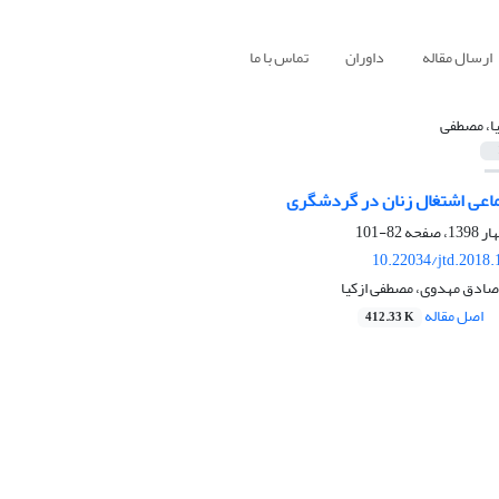
ارسال مقاله
داوران
تماس با ما
یا، مصطفی
اعی اشتغال زنان در گردشگری
82-101
10.22034/jtd.2018
دصادق مهدوی، مصطفی ازکیا
اصل مقاله
412.33 K