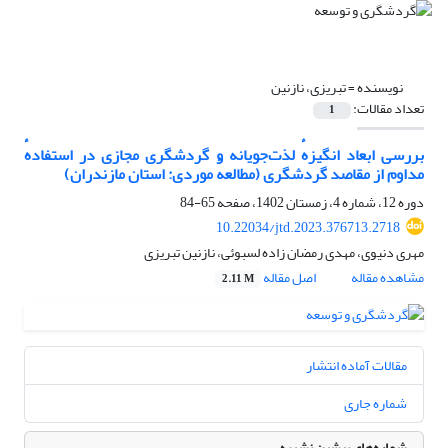
نویسنده =
تبریزی، نازنین
تعداد مقالات:
1
بررسی ابعاد انگیزهٔ لذت‌جویانه و گردشگری مجازی در استفادهٔ
مداوم از مقاصد گردشگری (مطالعهٔ موردی: استان مازندران)
دوره 12، شماره 4، زمستان 1402، صفحه
65-84
10.22034/jtd.2023.376713.2718
مهری دنیوی، مهدی رمضان زاده لسبوئی، نازنین تبریزی
مشاهده مقاله
اصل مقاله
2.11 M
مقالات آماده انتشار
شماره جاری
شماره‌های پیشین نشریه