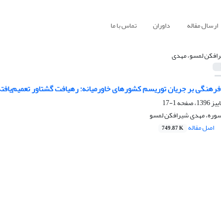
ارسال مقاله
داوران
تماس با ما
افکن لمسو، مهدی
هنگی بر جریان توریسم کشورهای خاورمیانه: رهیافت گشتاور تعمیم‌یافته س
1-17
سوره، مهدی شیرافکن لمسو
اصل مقاله
749.87 K