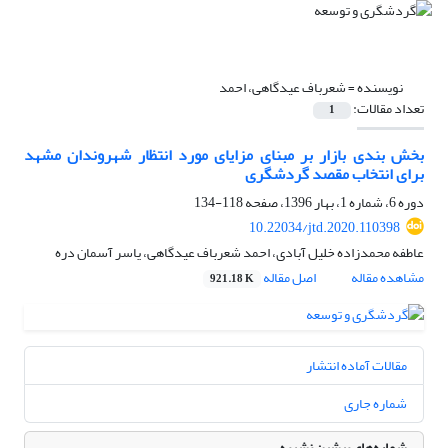
نویسنده =
شعرباف عیدگاهی، احمد
تعداد مقالات:
1
بخش بندی بازار بر مبنای مزایای مورد انتظار شهروندان مشهد
برای انتخاب مقصد گردشگری
دوره 6، شماره 1، بهار 1396، صفحه
118-134
10.22034/jtd.2020.110398
عاطفه محمدزاده خلیل آبادی، احمد شعرباف عیدگاهی، یاسر آسمان دره
مشاهده مقاله
اصل مقاله
921.18 K
مقالات آماده انتشار
شماره جاری
شماره‌های پیشین نشریه