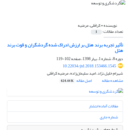
نویسنده =
کراقلی، مرضیه
تعداد مقالات:
1
تأثیر تجربه برند هتل بر ارزش ادراک شده گردشگران و قوت برند
هتل
دوره 8، شماره 1، بهار 1398، صفحه
102-119
10.22034/jtd.2018.153466.1545
شهرام خلیل نژاد، امید سلیمان‌زاده، مرضیه کراقلی
مشاهده مقاله
اصل مقاله
624.44 K
مقالات آماده انتشار
شماره جاری
شماره‌های پیشین نشریه