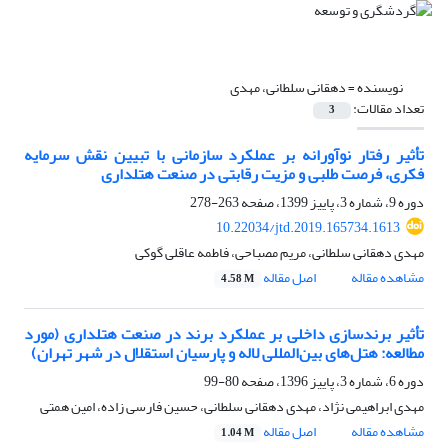
نویسنده =
دهقانی سلطانی، مهدی
تعداد مقالات:
3
تأثیر رفتار نوآورانه بر عملکرد سازمانی با تبیین نقش سرمایه
فکری، فرصت طلبی و مزیت رقابتی در صنعت هتلداری
دوره 9، شماره 3، پاییز 1399، صفحه
263-278
10.22034/jtd.2019.165734.1613
مهدی دهقانی سلطانی، مریم مصباحی، فاطمه عاقلی گوکی
مشاهده مقاله
اصل مقاله
4.58 M
تأثیر برندسازی داخلی بر عملکرد برند در صنعت هتلداری (مورد
مطالعه: هتل‌های بین‌المللی لاله و پارسیان استقلال در شهر تهران)
دوره 6، شماره 3، پاییز 1396، صفحه
80-99
مهدی ابراهیمی نژاد، مهدی دهقانی سلطانی، حسین فارسی زاده، امین همتی
مشاهده مقاله
اصل مقاله
1.04 M