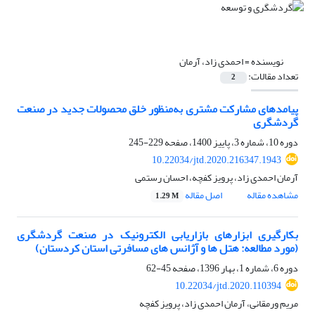
نویسنده =
احمدی زاد، آرمان
تعداد مقالات:
2
پیامدهای مشارکت مشتری به‌منظور خلق محصولات جدید در صنعت
گردشگری
دوره 10، شماره 3، پاییز 1400، صفحه
229-245
10.22034/jtd.2020.216347.1943
آرمان احمدی زاد، پرویز کفچه، احسان رستمی
مشاهده مقاله
اصل مقاله
1.29 M
بکارگیری ابزارهای بازاریابی الکترونیک در صنعت گردشگری
(مورد مطالعه: هتل ها و آژانس های مسافرتی استان کردستان)
دوره 6، شماره 1، بهار 1396، صفحه
45-62
10.22034/jtd.2020.110394
مریم ورمقانی، آرمان احمدی زاد، پرویز کفچه