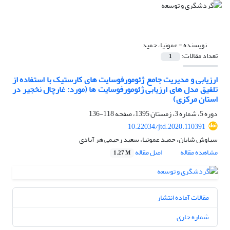
نویسنده =
عمونیا، حمید
تعداد مقالات:
1
ارزیابی و مدیریت جامع ژئومورفوسایت های کارستیک با استفاده از
تلفیق مدل های ارزیابی ژئومورفوسایت ها (مورد: غارچال نخجیر در
استان مرکزی)
دوره 5، شماره 3، زمستان 1395، صفحه
118-136
10.22034/jtd.2020.110391
سیاوش شایان، حمید عمونیا، سعید رحیمی هر آبادی
مشاهده مقاله
اصل مقاله
1.27 M
مقالات آماده انتشار
شماره جاری