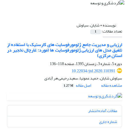
نویسنده =
شایان، سیاوش
تعداد مقالات:
1
ارزیابی و مدیریت جامع ژئومورفوسایت های کارستیک با استفاده از
تلفیق مدل های ارزیابی ژئومورفوسایت ها (مورد: غارچال نخجیر در
استان مرکزی)
دوره 5، شماره 3، زمستان 1395، صفحه
118-136
10.22034/jtd.2020.110391
سیاوش شایان، حمید عمونیا، سعید رحیمی هر آبادی
مشاهده مقاله
اصل مقاله
1.27 M
مقالات آماده انتشار
شماره جاری