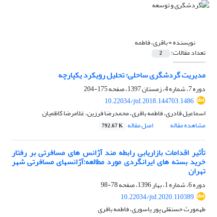
نویسنده =
باقری، فاطمه
تعداد مقالات:
2
مدیریت گردشگری ساحلی؛ تحلیل رویکرد یکپارچه
دوره 7، شماره 4، زمستان 1397، صفحه
175-204
10.22034/jtd.2018.144703.1486
اسماعیل قادری، فاطمه باقری، محمدرضا فرزین، غلامرضا کاظمیان
مشاهده مقاله
اصل مقاله
792.67 K
تأثیر اقدامات بازاریابی رابطه مند آژانس های مسافرتی بر رفتار
خرید بسته های ایرانگردی مورد مطالعه:آژانس‏های مسافرتی شهر
تهران
دوره 6، شماره 1، بهار 1396، صفحه
78-98
10.22034/jtd.2020.110389
طهمورث حسنقلی پور یاسوری، فاطمه باقری