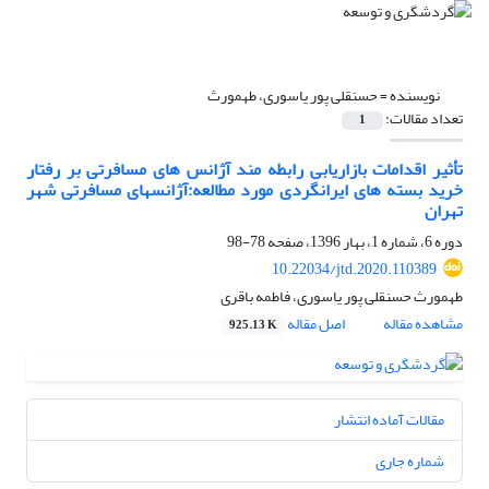
نویسنده =
حسنقلی پور یاسوری، طهمورث
تعداد مقالات:
1
تأثیر اقدامات بازاریابی رابطه مند آژانس های مسافرتی بر رفتار
خرید بسته های ایرانگردی مورد مطالعه:آژانس‏های مسافرتی شهر
تهران
دوره 6، شماره 1، بهار 1396، صفحه
78-98
10.22034/jtd.2020.110389
طهمورث حسنقلی پور یاسوری، فاطمه باقری
مشاهده مقاله
اصل مقاله
925.13 K
مقالات آماده انتشار
شماره جاری