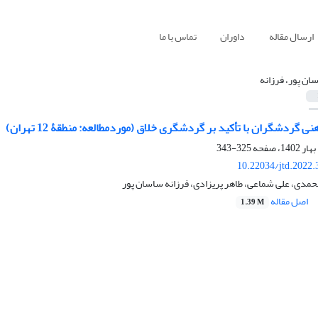
ارسال مقاله
داوران
تماس با ما
ان پور، فرزانه
 گردشگران با تأکید بر گردشگری خلاق (موردمطالعه: منطقۀ 12 تهران)
325-343
10.22034/jtd.2022
حمدی، علی شماعی، طاهر پریزادی، فرزانه ساسان پور
اصل مقاله
1.39 M