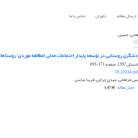
ارسال مقاله
داوران
تماس با ما
هانی، حسین
دشگری روستایی در توسعه پایدار اجتماعات محلی (مطالعه موردی: روستا
171-193
10.22034/jt
ین فراهانی، مهدی چراغی، فریبا عباسی
اصل مقاله
1.47 M